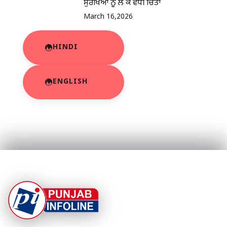
ਸੁਰੱਖਿਆ ਨੂੰ ਲੈ ਕੇ ਵਧੀ ਚਿੰਤਾ
March 16,2026
HINDI
ENGLISH