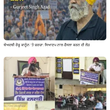
ਬੇਅਦਬੀ ਰੋਕੂ ਕਾਨੂੰਨ ‘ਤੇ ਚਰਚਾ: ਸਿਆਣਪ ਨਾਲ ਫੈਸਲਾ ਕਰਨ ਦੀ ਲੋੜ