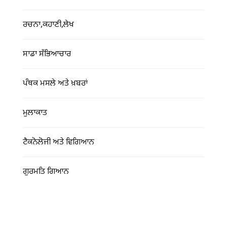
ਰਚਨਾ,ਕਹਾਣੀ,ਲੇਖ
ਸਾਡਾ ਸੱਭਿਆਚਾਰ
ਪੰਥਕ ਮਸਲੇ ਅਤੇ ਖ਼ਬਰਾਂ
ਮੁਲਾਕਾਤ
ਟੈਕਨੋਲੋਜੀ ਅਤੇ ਵਿਗਿਆਨ
ਗੁਰਮਤਿ ਗਿਆਨ