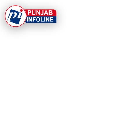
At Punjab Infoline, we are dedicated to providing top-
notch services and products to enhance your
experience. With a commitment to quality and
innovation, we strive to meet your needs.
PRODUCT
RESOURCES
Home
About Us
Categories
App Privacy Policy
Become a Reporter
Privacy Policy
Reporter Sign In
Contact Us
SaraBiT Media