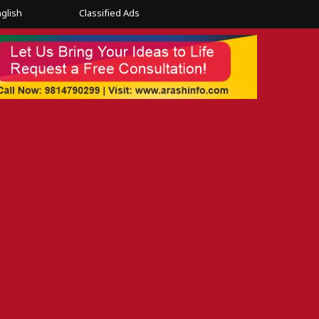
glish
Classified Ads