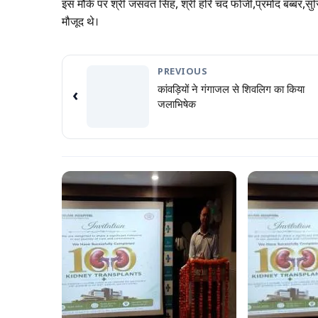
इस मौके पर श्री जसवंत सिंह, श्री हरि चंद फोजी,प्रमोद बब्बर,सु
मौजूद थे।
PREVIOUS
कांवड़ियों ने गंगाजल से शिवलिग का किया
‹
जलाभिषेक