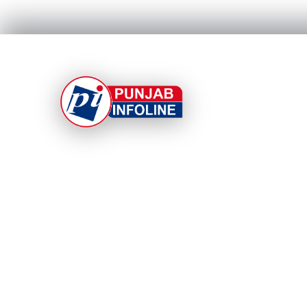
At Punjab Infoline, we are dedicated to providin
top-notch services and products to enhance you
experience. With a commitment to quality and
innovation, we strive to meet your needs.