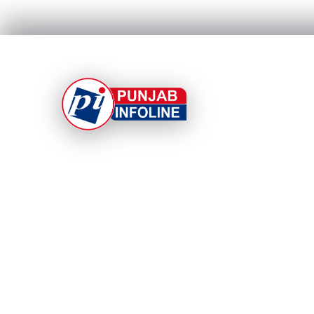
At Punjab Infoline, we are dedicated to providin
top-notch services and products to enhance you
experience. With a commitment to quality and
innovation, we strive to meet your needs.