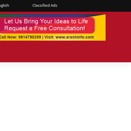
glish
Classified Ads