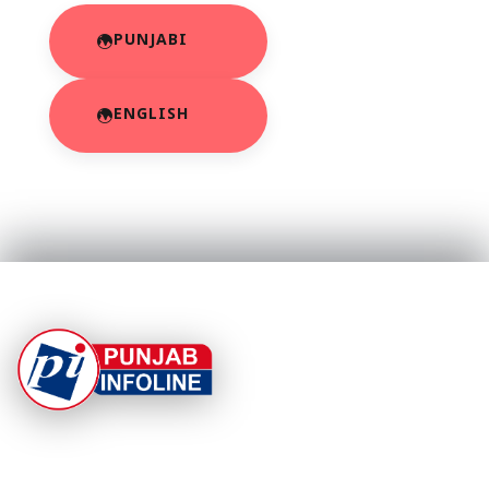
PUNJABI
ENGLISH
At Punjab Infoline, we are dedicated to providing top-
notch services and products to enhance your