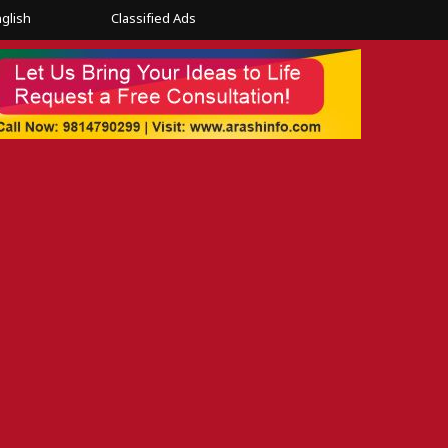
glish
Classified Ads