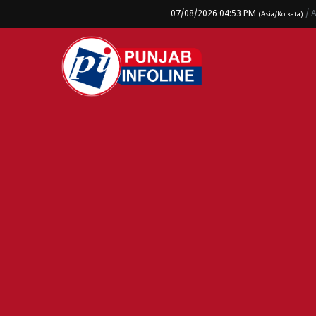
07/08/2026 04:53 PM
/ 
(Asia/Kolkata)