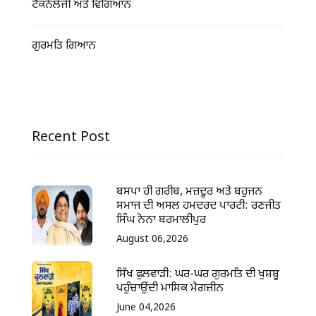
ਟੈਕਨੋਲੋਜੀ ਅਤੇ ਵਿਗਿਆਨ
ਗੁਰਮਤਿ ਗਿਆਨ
Recent Post
ਬਸਪਾ ਹੀ ਗਰੀਬ, ਮਜ਼ਦੂਰ ਅਤੇ ਬਹੁਜਨ
ਸਮਾਜ ਦੀ ਅਸਲ ਹਮਦਰਦ ਪਾਰਟੀ: ਰਣਜੀਤ
ਸਿੰਘ ਨੋਨਾ ਬਰਮਾਲੀਪੁਰ
August 06,2026
ਸਿੱਖ ਫੁਲਵਾੜੀ: ਘਰ-ਘਰ ਗੁਰਮਤਿ ਦੀ ਖੁਸ਼ਬੂ
ਪਹੁੰਚਾਉਂਦੀ ਮਾਸਿਕ ਮੈਗਜ਼ੀਨ
June 04,2026