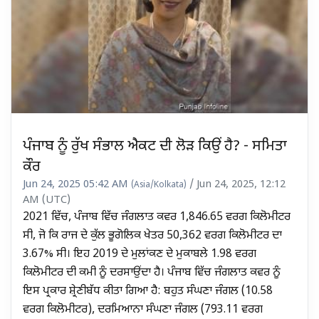
ਪੰਜਾਬ ਨੂੰ ਰੁੱਖ ਸੰਭਾਲ ਐਕਟ ਦੀ ਲੋੜ ਕਿਉਂ ਹੈ? - ਸਮਿਤਾ
ਕੌਰ
Jun 24, 2025 05:42 AM
/ Jun 24, 2025, 12:12
(Asia/Kolkata)
AM (UTC)
2021 ਵਿੱਚ, ਪੰਜਾਬ ਵਿੱਚ ਜੰਗਲਾਤ ਕਵਰ 1,846.65 ਵਰਗ ਕਿਲੋਮੀਟਰ
ਸੀ, ਜੋ ਕਿ ਰਾਜ ਦੇ ਕੁੱਲ ਭੂਗੋਲਿਕ ਖੇਤਰ 50,362 ਵਰਗ ਕਿਲੋਮੀਟਰ ਦਾ
3.67% ਸੀ। ਇਹ 2019 ਦੇ ਮੁਲਾਂਕਣ ਦੇ ਮੁਕਾਬਲੇ 1.98 ਵਰਗ
ਕਿਲੋਮੀਟਰ ਦੀ ਕਮੀ ਨੂੰ ਦਰਸਾਉਂਦਾ ਹੈ। ਪੰਜਾਬ ਵਿੱਚ ਜੰਗਲਾਤ ਕਵਰ ਨੂੰ
ਇਸ ਪ੍ਰਕਾਰ ਸ਼੍ਰੇਣੀਬੱਧ ਕੀਤਾ ਗਿਆ ਹੈ: ਬਹੁਤ ਸੰਘਣਾ ਜੰਗਲ (10.58
ਵਰਗ ਕਿਲੋਮੀਟਰ), ਦਰਮਿਆਨਾ ਸੰਘਣਾ ਜੰਗਲ (793.11 ਵਰਗ