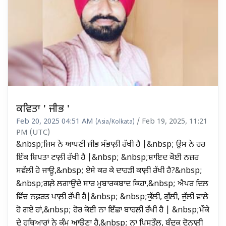
ਕਵਿਤਾ ' ਜੀਭ '
Feb 20, 2025 04:51 AM
/ Feb 19, 2025, 11:21
(Asia/Kolkata)
PM (UTC)
&nbsp;ਜਿਸ ਨੇ ਆਪਣੀ ਜੀਭ ਸੰਭਾਲ਼ੀ ਰੱਖੀ ਹੈ |&nbsp; ਉਸ ਨੇ ਹਰ
ਇੱਕ ਬਿਪਤਾ ਟਾਲ਼ੀ ਰੱਖੀ ਹੈ |&nbsp; &nbsp;ਸ਼ਾਇਦ ਕੋਈ ਨਜ਼ਰ
ਸਵੱਲੀ ਹੋ ਜਾਊ,&nbsp; ਏਸੇ ਕਰ ਕੇ ਦਾਹੜੀ ਕਾਲ਼ੀ ਰੱਖੀ ਹੈ?&nbsp;
&nbsp;ਗਲ਼ੇ ਲਗਾਉਂਦੇ ਸਾਰ ਮੁਬਾਰਕਬਾਦ ਕਿਹਾ,&nbsp; ਐਪਰ ਦਿਲ
ਵਿੱਚ ਨਫ਼ਰਤ ਪਾਲ਼ੀ ਰੱਖੀ ਹੈ|&nbsp; &nbsp;ਕੁੱਲੀ, ਗੁੱਲੀ, ਜੁੱਲੀ ਵਾਲ਼ੇ
ਹੋ ਗਏ ਹਾਂ,&nbsp; ਹੋਰ ਕੋਈ ਨਾ ਇੱਛਾ ਬਾਹਲ਼ੀ ਰੱਖੀ ਹੈ | &nbsp;ਮੌਕੇ
ਦੇ ਹਥਿਆਰਾਂ ਨੇ ਕੰਮ ਆਉਣਾ ਹੈ,&nbsp; ਨਾ ਪਿਸਤੌਲ, ਬੰਦੂਕ ਦੋਨਾਲ਼ੀ