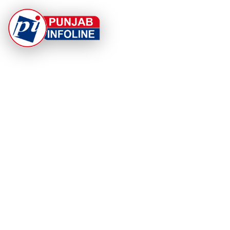
At Punjab Infoline, we are dedicated to providing top-
notch services and products to enhance your
experience. With a commitment to quality and
innovation, we strive to meet your needs.
PRODUCT
RESOURCES
Home
About Us
Categories
App Privacy Policy
Become a Reporter
Privacy Policy
Reporter Sign In
Contact Us
SaraBiT Media