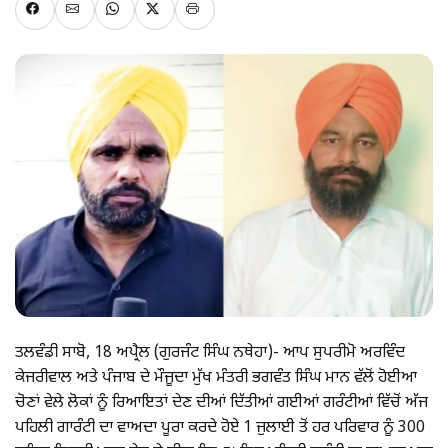
ਤਲਵੰਡੀ ਸਾਬੋ, 18 ਅਪ੍ਰੈਲ (ਗੁਰਜੰਟ ਸਿੰਘ ਨਥੇਹਾ)- ਆਪ ਸੁਪਰੀਮੋ ਅਰਵਿੰਦ
ਕੇਜਰੀਵਾਲ ਅਤੇ ਪੰਜਾਬ ਦੇ ਮੌਜੂਦਾ ਮੁੱਖ ਮੰਤਰੀ ਭਗਵੰਤ ਸਿੰਘ ਮਾਨ ਵੱਲੋਂ ਹੋਈਆ
ਚੋਣਾਂ ਵੇਲੇ ਲੋਕਾਂ ਨੂੰ ਰਿਆਇਤਾਂ ਦੇਣ ਦੀਆਂ ਦਿੱਤੀਆਂ ਗਈਆਂ ਗਰੰਟੀਆਂ ਵਿੱਚੋਂ ਅੱਜ
ਪਹਿਲੀ ਗਾਰੰਟੀ ਦਾ ਵਾਅਦਾ ਪੂਰਾ ਕਰਦੇ ਹੋਏ 1 ਜੁਲਾਈ ਤੋਂ ਹਰ ਪਰਿਵਾਰ ਨੂੰ 300