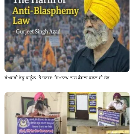
ਬੇਅਦਬੀ ਰੋਕੂ ਕਾਨੂੰਨ ‘ਤੇ ਚਰਚਾ: ਸਿਆਣਪ ਨਾਲ ਫੈਸਲਾ ਕਰਨ ਦੀ ਲੋੜ