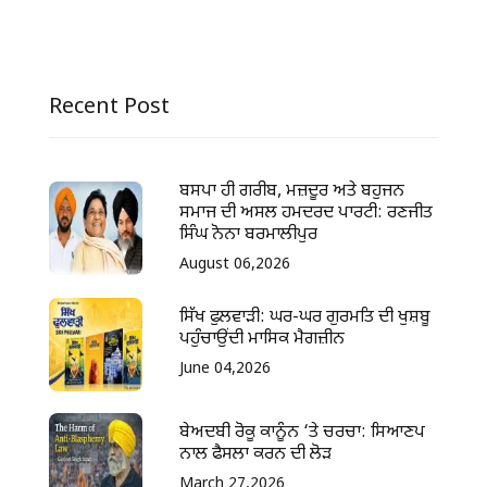
Recent Post
ਬਸਪਾ ਹੀ ਗਰੀਬ, ਮਜ਼ਦੂਰ ਅਤੇ ਬਹੁਜਨ
ਸਮਾਜ ਦੀ ਅਸਲ ਹਮਦਰਦ ਪਾਰਟੀ: ਰਣਜੀਤ
ਸਿੰਘ ਨੋਨਾ ਬਰਮਾਲੀਪੁਰ
August 06,2026
ਸਿੱਖ ਫੁਲਵਾੜੀ: ਘਰ-ਘਰ ਗੁਰਮਤਿ ਦੀ ਖੁਸ਼ਬੂ
ਪਹੁੰਚਾਉਂਦੀ ਮਾਸਿਕ ਮੈਗਜ਼ੀਨ
June 04,2026
ਬੇਅਦਬੀ ਰੋਕੂ ਕਾਨੂੰਨ ‘ਤੇ ਚਰਚਾ: ਸਿਆਣਪ
ਨਾਲ ਫੈਸਲਾ ਕਰਨ ਦੀ ਲੋੜ
March 27,2026