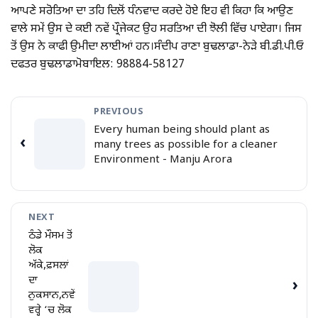
ਆਪਣੇ ਸਰੋਤਿਆ ਦਾ ਤਹਿ ਦਿਲੋਂ ਧੰਨਵਾਦ ਕਰਦੇ ਹੋਏ ਇਹ ਵੀ ਕਿਹਾ ਕਿ ਆਉਣ
ਵਾਲੇ ਸਮੇਂ ਉਸ ਦੇ ਕਈ ਨਵੇਂ ਪ੍ਰੌਜੇਕਟ ਉਹ ਸਰਤਿਆ ਦੀ ਝੋਲੀ ਵਿੱਚ ਪਾਏਗਾ। ਜਿਸ
ਤੋਂ ਉਸ ਨੇ ਕਾਫੀ ਉਮੀਦਾ ਲਾਈਆਂ ਹਨ।ਸੰਦੀਪ ਰਾਣਾ ਬੁਢਲਾਡਾ-ਨੇੜੇ ਬੀ.ਡੀ.ਪੀ.ਓ
ਦਫਤਰ ਬੁਢਲਾਡਾਮੋਬਾਇਲ: 98884-58127
PREVIOUS
Every human being should plant as
‹
many trees as possible for a cleaner
Environment - Manju Arora
NEXT
ਠੰਡੇ ਮੌਸਮ ਤੋਂ
ਲੋਕ
ਅੱਕੇ,ਫ਼ਸਲਾਂ
ਦਾ
›
ਨੁਕਸਾਨ,ਨਵੇਂ
ਵਰ੍ਹੇ ‘ਚ ਲੋਕ