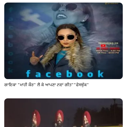
ਗਾਇਕਾ "ਮਾਹੀ ਕੌਰ" ਲੈ ਕੇ ਆਪਣਾ ਨਵਾਂ ਗੀਤ""ਫੇਸਬੁੱਕ"