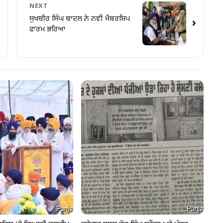
NEXT
ਸੁਖਬੀਰ ਸਿੰਘ ਬਾਦਲ ਨੇ ਨਵੀਂ ਮੈਂਬਰਸ਼ਿਪ
›
ਫਾਰਮ ਭਰਿਆ