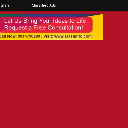
glish
Classified Ads