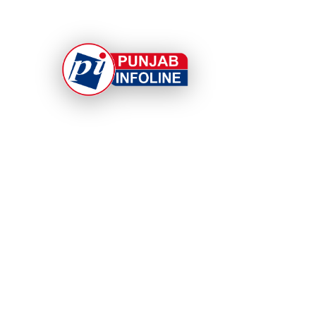
At Punjab Infoline, we are dedicated to providin
top-notch services and products to enhance you
experience. With a commitment to quality and
innovation, we strive to meet your needs.
© 2026 Punjab Infoline. All rights reserved. Cra