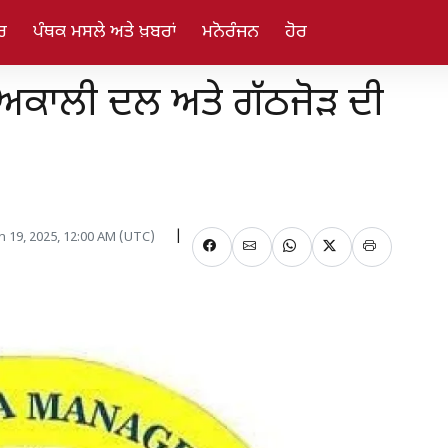
ਰ
ਪੰਥਕ ਮਸਲੇ ਅਤੇ ਖ਼ਬਰਾਂ
ਮਨੋਰੰਜਨ
ਹੋਰ
ਚ ਅਕਾਲੀ ਦਲ ਅਤੇ ਗੱਠਜੋੜ ਦੀ
an 19, 2025, 12:00 AM (UTC)