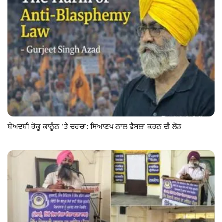
ਬੇਅਦਬੀ ਰੋਕੂ ਕਾਨੂੰਨ ‘ਤੇ ਚਰਚਾ: ਸਿਆਣਪ ਨਾਲ ਫੈਸਲਾ ਕਰਨ ਦੀ ਲੋੜ