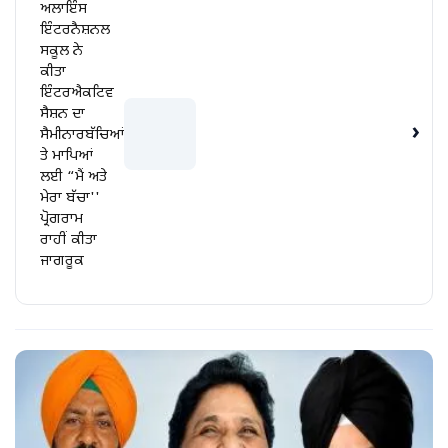
ਅਲਾਇੰਸ
ਇੰਟਰਨੈਸ਼ਨਲ
ਸਕੂਲ ਨੇ
ਕੀਤਾ
ਇੰਟਰਐਕਟਿਵ
ਸੈਸ਼ਨ ਦਾ
›
ਸੈਮੀਨਾਰਬੱਚਿਆਂ
ਤੇ ਮਾਪਿਆਂ
ਲਈ “ਮੈਂ ਅਤੇ
ਮੇਰਾ ਬੱਚਾ''
ਪ੍ਰੋਗਰਾਮ
ਰਾਹੀਂ ਕੀਤਾ
ਜਾਗਰੂਕ