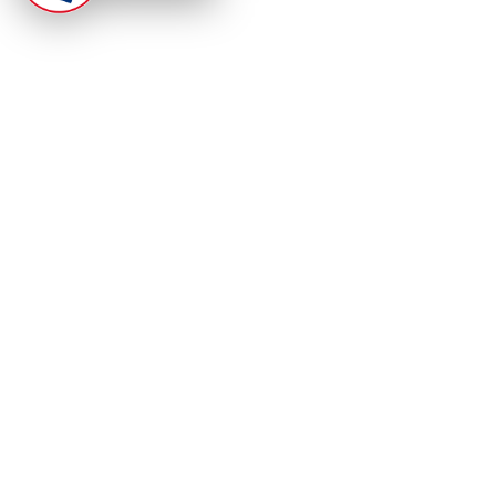
At Punjab Infoline, we are dedicated to providing top-
notch services and products to enhance your
experience. With a commitment to quality and
innovation, we strive to meet your needs.
PRODUCT
RESOURCES
Home
About Us
Categories
App Privacy Policy
Become a Reporter
Privacy Policy
Reporter Sign In
Contact Us
SaraBiT Media
Data Deletion