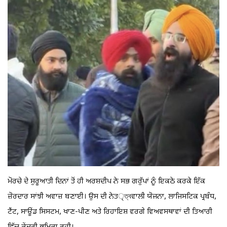
ਮੋਰਚੇ ਦੇ ਸ਼ੁਰੂਆਤੀ ਦਿਨਾਂ ਤੋਂ ਹੀ ਅਰਸ਼ਦੀਪ ਨੇ ਸਭ ਗਰੁੱਪਾਂ ਨੂੰ ਇਕਠੇ ਕਰਕੇ ਇੱਕ
ਜ਼ੋਰਦਾਰ ਸਾਂਝੀ ਅਵਾਜ਼ ਬਣਾਈ। ਉਸ ਦੀ ਨੇਤৃত্বਵਾਲੀ ਯੋਜਨਾ, ਲਾਜਿਸਟਿਕ ਪ੍ਰਬੰਧ,
ਟੈਂਟ, ਸਾਊਂਡ ਸਿਸਟਮ, ਖਾਣ-ਪੀਣ ਅਤੇ ਰਿਹਾਇਸ਼ ਵਰਗੇ ਵਿਅਵਸਥਾਵਾਂ ਦੀ ਤਿਆਰੀ