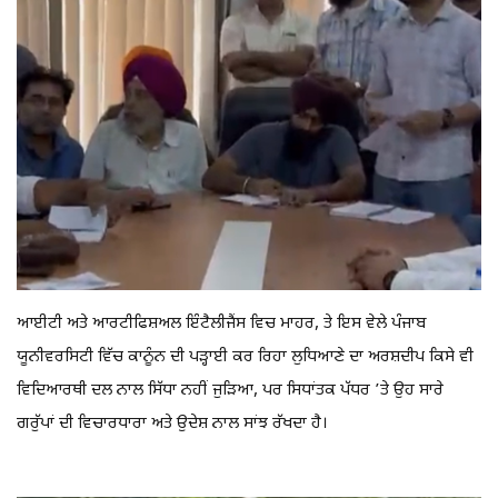
ਆਈਟੀ ਅਤੇ ਆਰਟੀਫਿਸ਼ਅਲ ਇੰਟੈਲੀਜੈਂਸ ਵਿਚ ਮਾਹਰ, ਤੇ ਇਸ ਵੇਲੇ ਪੰਜਾਬ
ਯੂਨੀਵਰਸਿਟੀ ਵਿੱਚ ਕਾਨੂੰਨ ਦੀ ਪੜ੍ਹਾਈ ਕਰ ਰਿਹਾ ਲੁਧਿਆਣੇ ਦਾ ਅਰਸ਼ਦੀਪ ਕਿਸੇ ਵੀ
ਵਿਦਿਆਰਥੀ ਦਲ ਨਾਲ ਸਿੱਧਾ ਨਹੀਂ ਜੁੜਿਆ, ਪਰ ਸਿਧਾਂਤਕ ਪੱਧਰ ’ਤੇ ਉਹ ਸਾਰੇ
ਗਰੁੱਪਾਂ ਦੀ ਵਿਚਾਰਧਾਰਾ ਅਤੇ ਉਦੇਸ਼ ਨਾਲ ਸਾਂਝ ਰੱਖਦਾ ਹੈ।