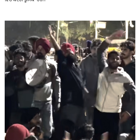
ਵਿੱਚ ਕੇਂਦਰੀ ਭੂਮਿਕਾ ਰਹੀ।