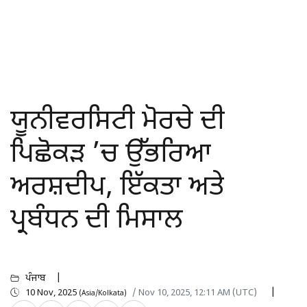
ਯੂਨੀਵਰਸਿਟੀ ਮੋਰਚੇ ਦੀ
ਪਿਛੋਕੜ ’ਚ ਉੱਭਰਿਆ
ਅਰਸ਼ਦੀਪ, ਇੱਕਤਾ ਅਤੇ
ਪ੍ਰਬੰਧਨ ਦੀ ਮਿਸਾਲ
ਪੰਜਾਬ
10 Nov, 2025
/ Nov 10, 2025, 12:11 AM (UTC)
(Asia/Kolkata)