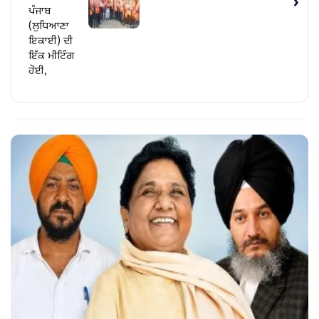
›
ਪੰਜਾਬ
(ਲੁਧਿਆਣਾ
ਇਕਾਈ) ਦੀ
ਇੱਕ ਮੀਟਿੰਗ
ਹੋਈ,