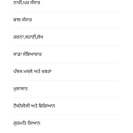
ਨਾਰੀ,ਘਰ ਸੰਸਾਰ
ਬਾਲ ਸੰਸਾਰ
ਰਚਨਾ,ਕਹਾਣੀ,ਲੇਖ
ਸਾਡਾ ਸੱਭਿਆਚਾਰ
ਪੰਥਕ ਮਸਲੇ ਅਤੇ ਖ਼ਬਰਾਂ
ਮੁਲਾਕਾਤ
ਟੈਕਨੋਲੋਜੀ ਅਤੇ ਵਿਗਿਆਨ
ਗੁਰਮਤਿ ਗਿਆਨ