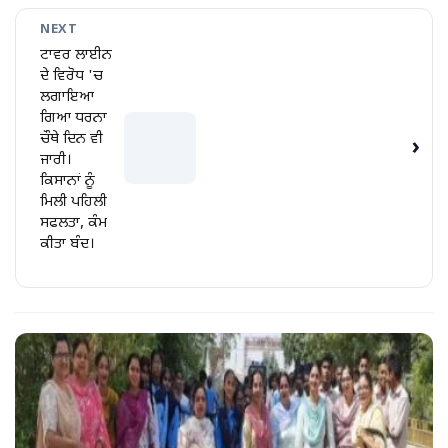
NEXT
ਟਾਵਰ ਲਾਈਨ
ਦੇ ਵਿਰੋਧ 'ਚ
ਲਗਾਇਆ
ਗਿਆ ਧਰਨਾ
ਚੌਥੇ ਦਿਨ ਵੀ
›
ਜਾਰੀ।
ਕਿਸਾਨਾਂ ਨੂੰ
ਮਿਲੀ ਪਹਿਲੀ
ਸਫਲਤਾ, ਕੰਮ
ਕੀਤਾ ਬੰਦ।