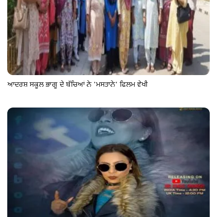
ਆਦਰਸ਼ ਸਕੂਲ ਭਾਗੂ ਦੇ ਬੱਚਿਆਂ ਨੇ 'ਮਸਤਾਨੇ' ਫਿਲਮ ਵੇਖੀ