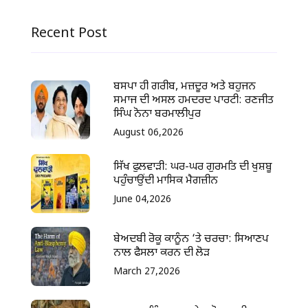
Recent Post
ਬਸਪਾ ਹੀ ਗਰੀਬ, ਮਜ਼ਦੂਰ ਅਤੇ ਬਹੁਜਨ
ਸਮਾਜ ਦੀ ਅਸਲ ਹਮਦਰਦ ਪਾਰਟੀ: ਰਣਜੀਤ
ਸਿੰਘ ਨੋਨਾ ਬਰਮਾਲੀਪੁਰ
August 06,2026
ਸਿੱਖ ਫੁਲਵਾੜੀ: ਘਰ-ਘਰ ਗੁਰਮਤਿ ਦੀ ਖੁਸ਼ਬੂ
ਪਹੁੰਚਾਉਂਦੀ ਮਾਸਿਕ ਮੈਗਜ਼ੀਨ
June 04,2026
ਬੇਅਦਬੀ ਰੋਕੂ ਕਾਨੂੰਨ ‘ਤੇ ਚਰਚਾ: ਸਿਆਣਪ
ਨਾਲ ਫੈਸਲਾ ਕਰਨ ਦੀ ਲੋੜ
March 27,2026