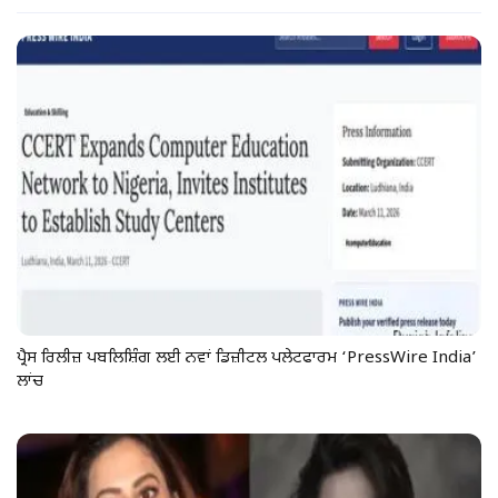
ਪ੍ਰੈਸ ਰਿਲੀਜ਼ ਪਬਲਿਸ਼ਿੰਗ ਲਈ ਨਵਾਂ ਡਿਜ਼ੀਟਲ ਪਲੇਟਫਾਰਮ ‘PressWire India’
ਲਾਂਚ