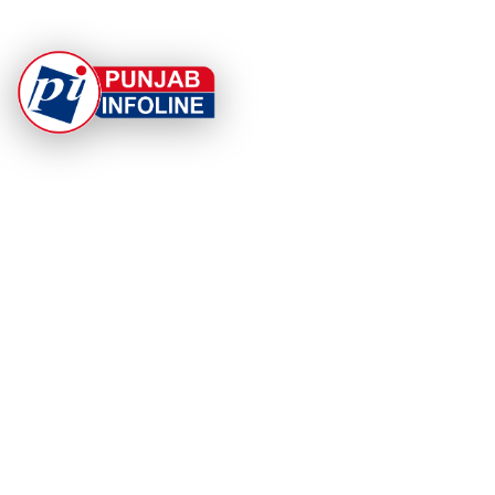
At Punjab Infoline, we are dedicated to providing top-
notch services and products to enhance your
experience. With a commitment to quality and
innovation, we strive to meet your needs.
PRODUCT
RESOURCES
Home
About Us
Categories
App Privacy Policy
Become a Reporter
Privacy Policy
Reporter Sign In
Contact Us