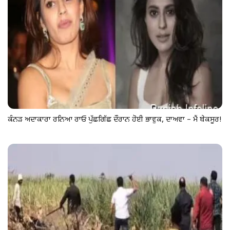
ਕੰਨੜ ਅਦਾਕਾਰਾ ਰਨਿਆ ਰਾਓ ਪੁੱਛਗਿੱਛ ਦੌਰਾਨ ਹੋਈ ਭਾਵੁਕ, ਦਾਅਵਾ – ਮੈਂ ਬੇਕਸੂਰ!