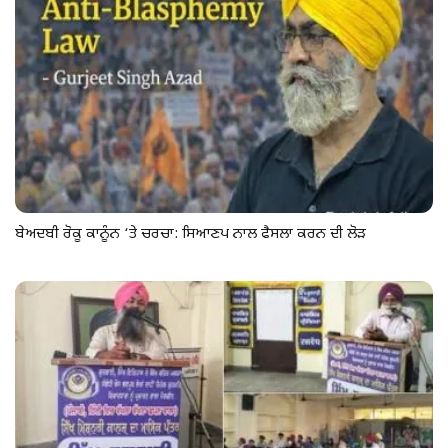
ਬੇਅਦਬੀ ਰੋਕੂ ਕਾਨੂੰਨ ‘ਤੇ ਚਰਚਾ: ਸਿਆਣਪ ਨਾਲ ਫੈਸਲਾ ਕਰਨ ਦੀ ਲੋੜ