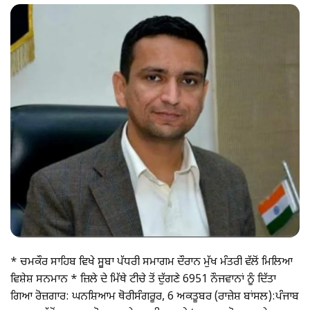
* ਚਮਕੌਰ ਸਾਹਿਬ ਵਿਖੇ ਸੂੂਬਾ ਪੱਧਰੀ ਸਮਾਗਮ ਦੌਰਾਨ ਮੁੱਖ ਮੰਤਰੀ ਵੱਲੋਂ ਮਿਲਿਆ
ਵਿਸ਼ੇਸ਼ ਸਨਮਾਨ * ਜ਼ਿਲੇ ਦੇ ਮਿੱਥੇ ਟੀਚੇ ਤੋਂ ਦੁੱਗਣੇ 6951 ਨੌਜਵਾਨਾਂ ਨੂੰ ਦਿੱਤਾ
ਗਿਆ ਰੋਜ਼ਗਾਰ: ਘਨਸ਼ਿਆਮ ਥੋਰੀਸੰਗਰੂਰ, 6 ਅਕਤੂਬਰ (ਰਾਜ਼ੇਸ਼ ਬਾਂਸਲ):ਪੰਜਾਬ