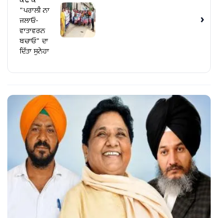
ਕੱਢ ਕੇ
"ਪਰਾਲੀ ਨਾ
›
ਜਲਾਓ-
ਵਾਤਾਵਰਨ
ਬਚਾਓ" ਦਾ
ਦਿੱਤਾ ਸੁਨੇਹਾ