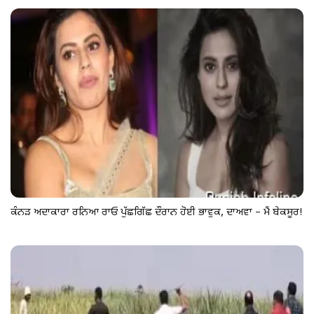
ਕੰਨੜ ਅਦਾਕਾਰਾ ਰਨਿਆ ਰਾਓ ਪੁੱਛਗਿੱਛ ਦੌਰਾਨ ਹੋਈ ਭਾਵੁਕ, ਦਾਅਵਾ – ਮੈਂ ਬੇਕਸੂਰ!