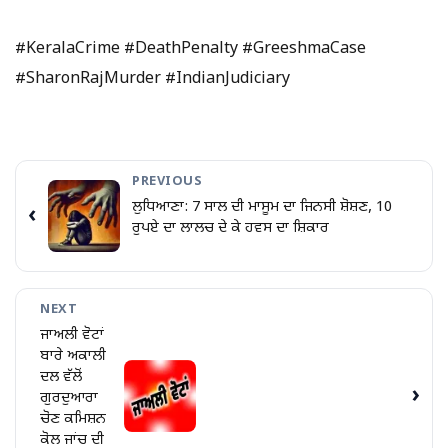
#KeralaCrime #DeathPenalty #GreeshmaCase
#SharonRajMurder #IndianJudiciary
PREVIOUS
ਲੁਧਿਆਣਾ: 7 ਸਾਲ ਦੀ ਮਾਸੂਮ ਦਾ ਜਿਨਸੀ ਸ਼ੋਸ਼ਣ, 10
‹
ਰੁਪਏ ਦਾ ਲਾਲਚ ਦੇ ਕੇ ਹਵਸ ਦਾ ਸ਼ਿਕਾਰ
NEXT
ਜਾਅਲੀ ਵੋਟਾਂ
ਬਾਰੇ ਅਕਾਲੀ
ਦਲ ਵੱਲੋਂ
›
ਗੁਰਦੁਆਰਾ
ਚੋਣ ਕਮਿਸ਼ਨ
ਕੋਲ ਜਾਂਚ ਦੀ