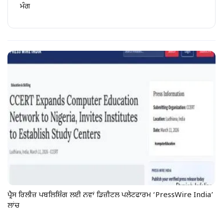
ਮੰਗ
ਪ੍ਰੈਸ ਰਿਲੀਜ਼ ਪਬਲਿਸ਼ਿੰਗ ਲਈ ਨਵਾਂ ਡਿਜ਼ੀਟਲ ਪਲੇਟਫਾਰਮ ‘PressWire India’
ਲਾਂਚ