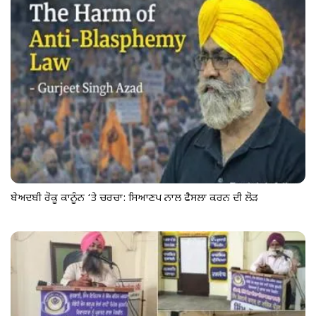
ਬੇਅਦਬੀ ਰੋਕੂ ਕਾਨੂੰਨ ‘ਤੇ ਚਰਚਾ: ਸਿਆਣਪ ਨਾਲ ਫੈਸਲਾ ਕਰਨ ਦੀ ਲੋੜ