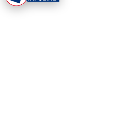
At Punjab Infoline, we are dedicated to providing top-
notch services and products to enhance your
experience. With a commitment to quality and
innovation, we strive to meet your needs.
PRODUCT
RESOURCES
Home
About Us
Categories
App Privacy Policy
Become a Reporter
Privacy Policy
Reporter Sign In
Contact Us
SaraBiT Media
Data Deletion