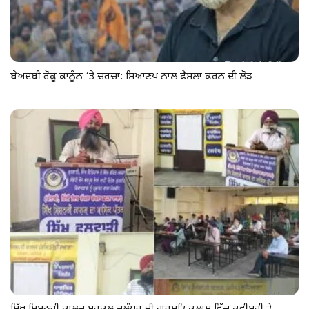
ਬੇਅਦਬੀ ਰੋਕੂ ਕਾਨੂੰਨ ‘ਤੇ ਚਰਚਾ: ਸਿਆਣਪ ਨਾਲ ਫੈਸਲਾ ਕਰਨ ਦੀ ਲੋੜ