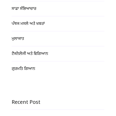
ਸਾਡਾ ਸੱਭਿਆਚਾਰ
ਪੰਥਕ ਮਸਲੇ ਅਤੇ ਖ਼ਬਰਾਂ
ਮੁਲਾਕਾਤ
ਟੈਕਨੋਲੋਜੀ ਅਤੇ ਵਿਗਿਆਨ
ਗੁਰਮਤਿ ਗਿਆਨ
Recent Post