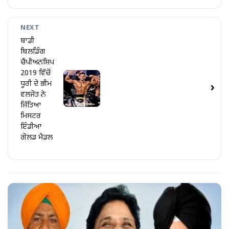
NEXT
ਬਾਡੀ
ਬਿਲਡਿੰਗ
ਚੈਂਪੀਅਨਸ਼ਿਪ
2019 ਵਿੱਚੋਂ
ਧੂਰੀ ਦੇ ਭੀਮ
›
ਵਲਜੋਤ ਨੇ
ਜਿੱਤਿਆ
ਮਿਸਟਰ
ਇੰਡੀਆ
ਗੋਲਡ ਮੈਡਲ