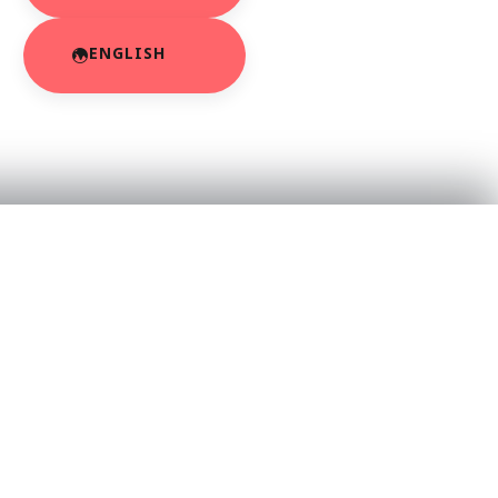
ENGLISH
RESOURCES
About Us
App Privacy Policy
r
Privacy Policy
Contact Us
SaraBiT Media
Data Deletion