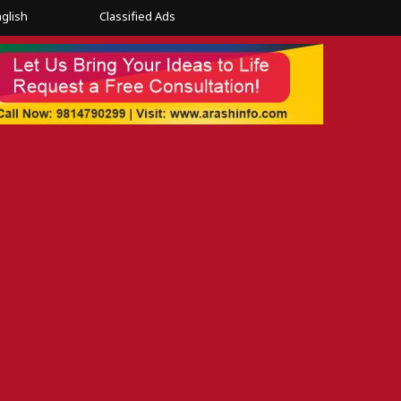
glish
Classified Ads