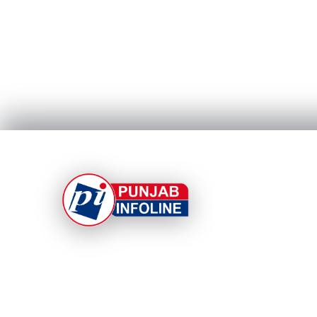
At Punjab Infoline, we are dedicated to providin
top-notch services and products to enhance you
experience. With a commitment to quality and
innovation, we strive to meet your needs.