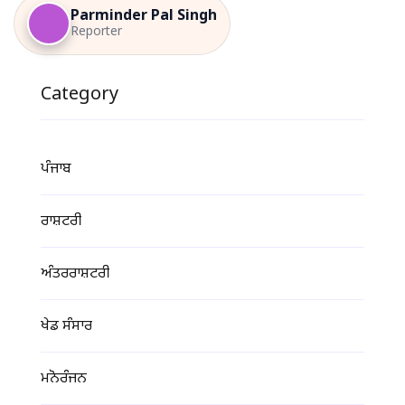
Parminder Pal Singh
Reporter
Category
ਪੰਜਾਬ
ਰਾਸ਼ਟਰੀ
ਅੰਤਰਰਾਸ਼ਟਰੀ
ਖੇਡ ਸੰਸਾਰ
ਮਨੋਰੰਜਨ