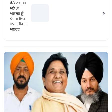
ਵੱਲੋਂ 29, 30
ਅਤੇ 31
›
ਅਗਸਤ ਨੂੰ
ਪੰਜਾਬ ਵਿਚ
ਭਾਰੀ ਮੀਂਹ ਦਾ
ਅਲਰਟ