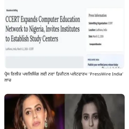
ਪ੍ਰੈਸ ਰਿਲੀਜ਼ ਪਬਲਿਸ਼ਿੰਗ ਲਈ ਨਵਾਂ ਡਿਜ਼ੀਟਲ ਪਲੇਟਫਾਰਮ ‘PressWire India’
ਲਾਂਚ