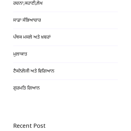
ਰਚਨਾ,ਕਹਾਣੀ,ਲੇਖ
ਸਾਡਾ ਸੱਭਿਆਚਾਰ
ਪੰਥਕ ਮਸਲੇ ਅਤੇ ਖ਼ਬਰਾਂ
ਮੁਲਾਕਾਤ
ਟੈਕਨੋਲੋਜੀ ਅਤੇ ਵਿਗਿਆਨ
ਗੁਰਮਤਿ ਗਿਆਨ
Recent Post