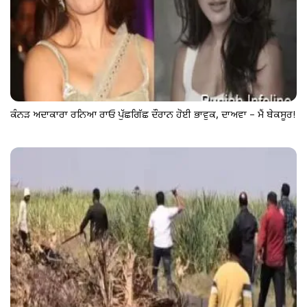
ਕੰਨੜ ਅਦਾਕਾਰਾ ਰਨਿਆ ਰਾਓ ਪੁੱਛਗਿੱਛ ਦੌਰਾਨ ਹੋਈ ਭਾਵੁਕ, ਦਾਅਵਾ – ਮੈਂ ਬੇਕਸੂਰ!