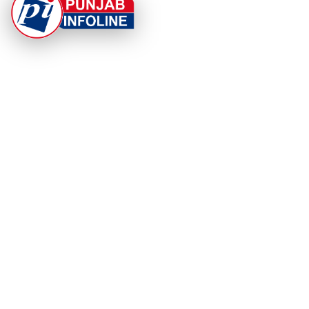
At Punjab Infoline, we are dedicated to providing top-
notch services and products to enhance your
experience. With a commitment to quality and
innovation, we strive to meet your needs.
PRODUCT
RESOURCES
Home
About Us
Categories
App Privacy Policy
Become a Reporter
Privacy Policy
Reporter Sign In
Contact Us
SaraBiT Media
Data Deletion