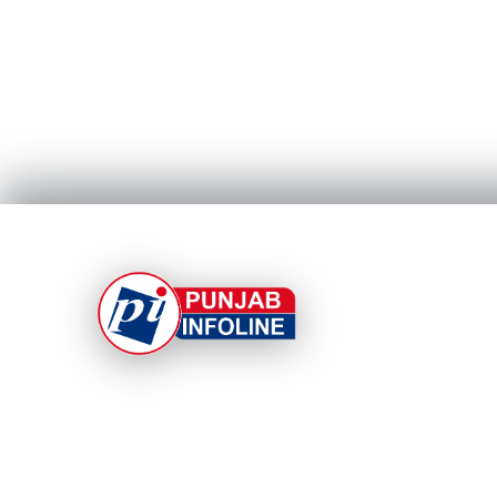
At Punjab Infoline, we are dedicated to providin
top-notch services and products to enhance you
experience. With a commitment to quality and
innovation, we strive to meet your needs.