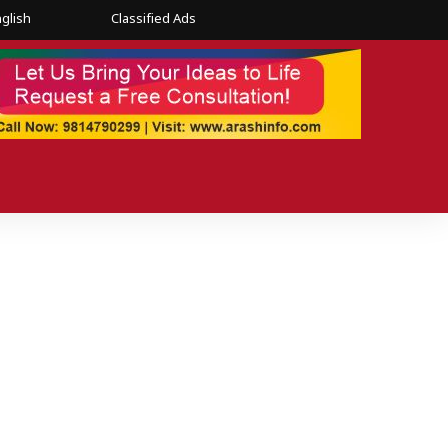
glish
Classified Ads