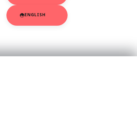
ENGLISH
RESOURCES
About Us
App Privacy Policy
r
Privacy Policy
Contact Us
SaraBiT Media
Data Deletion