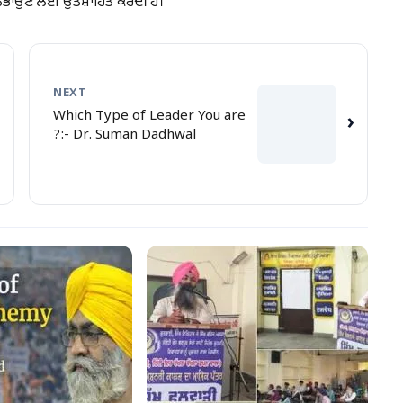
ਲ ਨਿਭਾਉਣ ਲਈ ਉਤਸ਼ਾਹਿਤ ਕਰਦੀ ਹੈ।
NEXT
Which Type of Leader You are
›
?:- Dr. Suman Dadhwal