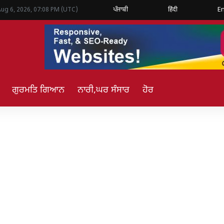
ਪੰਜਾਬੀ
हिंदी
En
Aug 6, 2026, 07:08 PM (UTC)
ਗੁਰਮਤਿ ਗਿਆਨ
ਨਾਰੀ,ਘਰ ਸੰਸਾਰ
ਹੋਰ