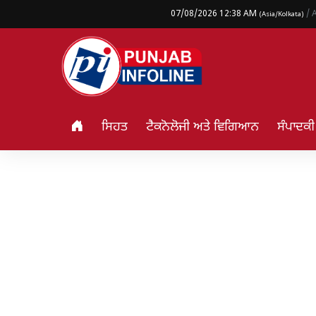
07/08/2026 12:38 AM
/ 
(Asia/Kolkata)
ਸਿਹਤ
ਟੈਕਨੋਲੋਜੀ ਅਤੇ ਵਿਗਿਆਨ
ਸੰਪਾਦਕੀ