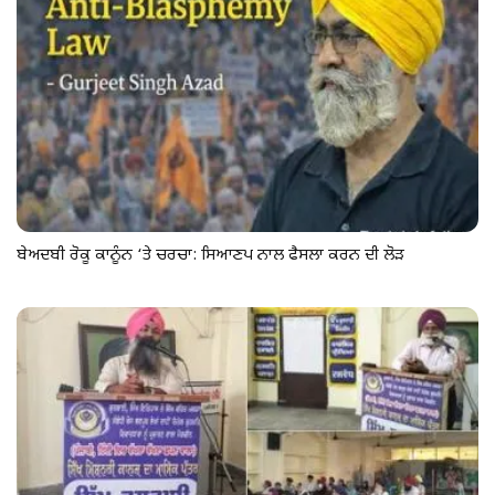
ਬੇਅਦਬੀ ਰੋਕੂ ਕਾਨੂੰਨ ‘ਤੇ ਚਰਚਾ: ਸਿਆਣਪ ਨਾਲ ਫੈਸਲਾ ਕਰਨ ਦੀ ਲੋੜ