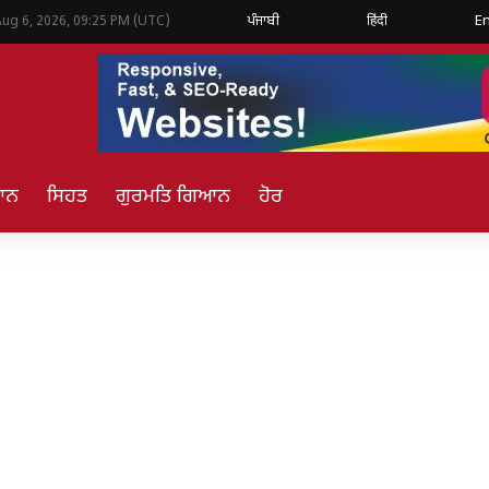
ਪੰਜਾਬੀ
हिंदी
En
Aug 6, 2026, 09:25 PM (UTC)
ਿਆਨ
ਸਿਹਤ
ਗੁਰਮਤਿ ਗਿਆਨ
ਹੋਰ