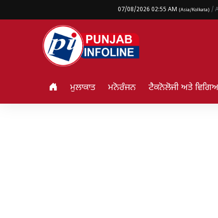
07/08/2026 02:55 AM
/ 
(Asia/Kolkata)
ਮੁਲਾਕਾਤ
ਮਨੋਰੰਜਨ
ਟੈਕਨੋਲੋਜੀ ਅਤੇ ਵਿਗ