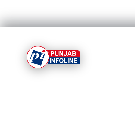
At Punjab Infoline, we are dedicated to providin
top-notch services and products to enhance you
experience. With a commitment to quality and
innovation, we strive to meet your needs.