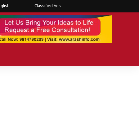
glish
Classified Ads