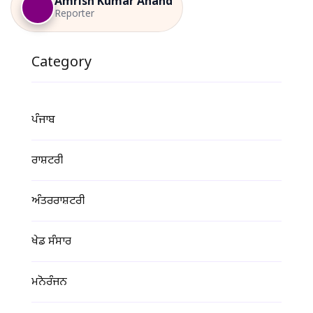
Amrish Kumar Anand
Reporter
Category
ਪੰਜਾਬ
ਰਾਸ਼ਟਰੀ
ਅੰਤਰਰਾਸ਼ਟਰੀ
ਖੇਡ ਸੰਸਾਰ
ਮਨੋਰੰਜਨ