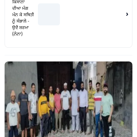
ਕਿਸਾਨਾ
ਦੀਆ ਮੰਗ
›
ਮੰਨ ਕੇ ਸਥਿਤੀ
ਨੂੰ ਸੰਭਾਲੇ -
ਉਦੈ ਸ਼ਰਮਾ
(ਨੰਨਾ)