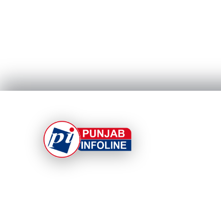
At Punjab Infoline, we are dedicated to providin
top-notch services and products to enhance you
experience. With a commitment to quality and
innovation, we strive to meet your needs.