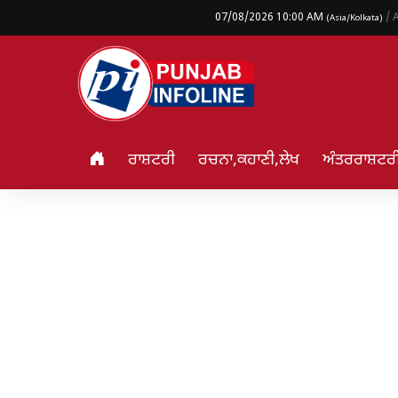
07/08/2026 10:00 AM
/ 
(Asia/Kolkata)
ਰਾਸ਼ਟਰੀ
ਰਚਨਾ,ਕਹਾਣੀ,ਲੇਖ
ਅੰਤਰਰਾਸ਼ਟਰ