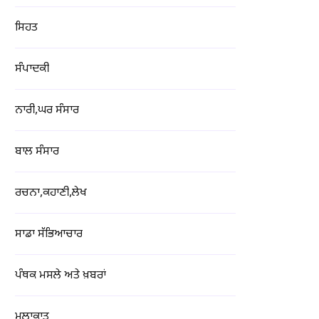
ਸਿਹਤ
ਸੰਪਾਦਕੀ
ਨਾਰੀ,ਘਰ ਸੰਸਾਰ
ਬਾਲ ਸੰਸਾਰ
ਰਚਨਾ,ਕਹਾਣੀ,ਲੇਖ
ਸਾਡਾ ਸੱਭਿਆਚਾਰ
ਪੰਥਕ ਮਸਲੇ ਅਤੇ ਖ਼ਬਰਾਂ
ਮੁਲਾਕਾਤ