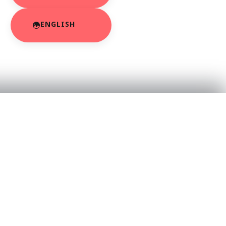
ENGLISH
RESOURCES
About Us
App Privacy Policy
r
Privacy Policy
Contact Us
SaraBiT Media
Data Deletion