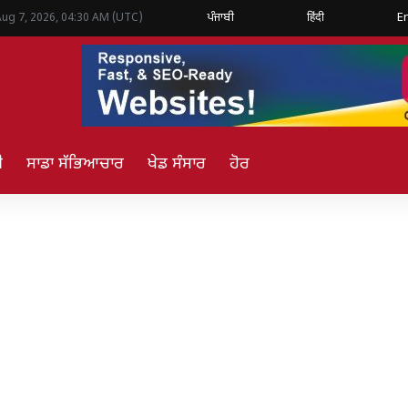
ਪੰਜਾਬੀ
हिंदी
E
Aug 7, 2026, 04:30 AM (UTC)
ੀ
ਸਾਡਾ ਸੱਭਿਆਚਾਰ
ਖੇਡ ਸੰਸਾਰ
ਹੋਰ