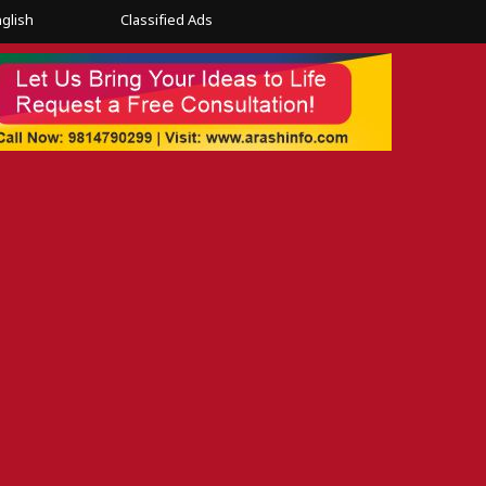
glish
Classified Ads