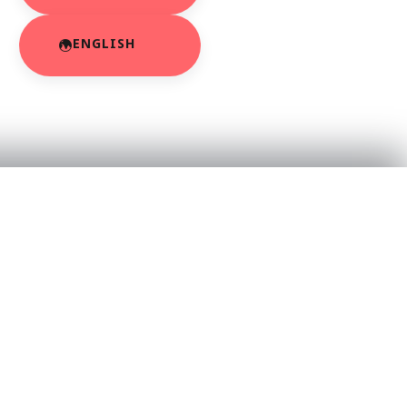
ENGLISH
RESOURCES
About Us
App Privacy Policy
r
Privacy Policy
Contact Us
SaraBiT Media
Data Deletion