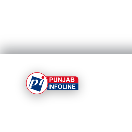
At Punjab Infoline, we are dedicated to providin
top-notch services and products to enhance you
experience. With a commitment to quality and
innovation, we strive to meet your needs.