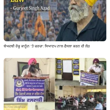
ਬੇਅਦਬੀ ਰੋਕੂ ਕਾਨੂੰਨ ‘ਤੇ ਚਰਚਾ: ਸਿਆਣਪ ਨਾਲ ਫੈਸਲਾ ਕਰਨ ਦੀ ਲੋੜ