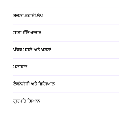
ਰਚਨਾ,ਕਹਾਣੀ,ਲੇਖ
ਸਾਡਾ ਸੱਭਿਆਚਾਰ
ਪੰਥਕ ਮਸਲੇ ਅਤੇ ਖ਼ਬਰਾਂ
ਮੁਲਾਕਾਤ
ਟੈਕਨੋਲੋਜੀ ਅਤੇ ਵਿਗਿਆਨ
ਗੁਰਮਤਿ ਗਿਆਨ