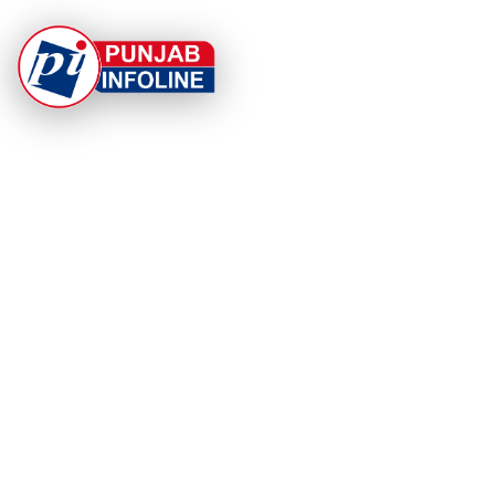
At Punjab Infoline, we are dedicated to providing top-
notch services and products to enhance your
experience. With a commitment to quality and
innovation, we strive to meet your needs.
PRODUCT
RESOURCES
Home
About Us
Categories
App Privacy Policy
Become a Reporter
Privacy Policy
Reporter Sign In
Contact Us
SaraBiT Media