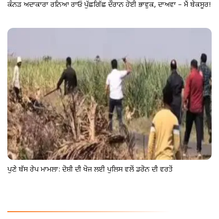
ਕੰਨੜ ਅਦਾਕਾਰਾ ਰਨਿਆ ਰਾਓ ਪੁੱਛਗਿੱਛ ਦੌਰਾਨ ਹੋਈ ਭਾਵੁਕ, ਦਾਅਵਾ – ਮੈਂ ਬੇਕਸੂਰ!
ਪੁਣੇ ਬੱਸ ਰੇਪ ਮਾਮਲਾ: ਦੋਸ਼ੀ ਦੀ ਖੋਜ ਲਈ ਪੁਲਿਸ ਵਲੋਂ ਡਰੋਨ ਦੀ ਵਰਤੋਂ