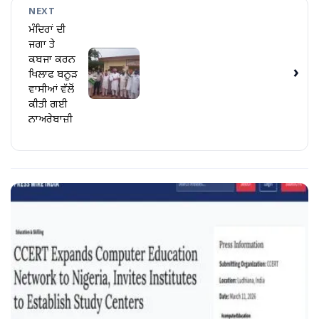
NEXT
ਮੰਦਿਰਾਂ ਦੀ
ਜਗਾ ਤੇ
ਕਬਜਾ ਕਰਨ
›
ਖਿਲਾਫ ਬਨੂੜ
ਵਾਸੀਆਂ ਵੱਲੋਂ
ਕੀਤੀ ਗਈ
ਨਾਅਰੇਬਾਜ਼ੀ