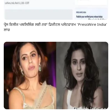
ਪ੍ਰੈਸ ਰਿਲੀਜ਼ ਪਬਲਿਸ਼ਿੰਗ ਲਈ ਨਵਾਂ ਡਿਜ਼ੀਟਲ ਪਲੇਟਫਾਰਮ ‘PressWire India’
ਲਾਂਚ