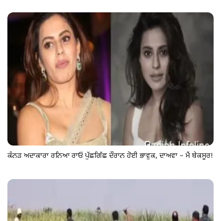
ਕੰਨੜ ਅਦਾਕਾਰਾ ਰਨਿਆ ਰਾਓ ਪੁੱਛਗਿੱਛ ਦੌਰਾਨ ਹੋਈ ਭਾਵੁਕ, ਦਾਅਵਾ – ਮੈਂ ਬੇਕਸੂਰ!