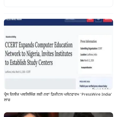
ਪ੍ਰੈਸ ਰਿਲੀਜ਼ ਪਬਲਿਸ਼ਿੰਗ ਲਈ ਨਵਾਂ ਡਿਜ਼ੀਟਲ ਪਲੇਟਫਾਰਮ ‘PressWire India’
ਲਾਂਚ