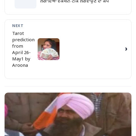
ਲਗਾਇਆ ਵੈਕਸੀਨ ਟੀਕੇ ਲਗਵਾਉਣ ਦਾ ਕੈੰਪ
NEXT
Tarot
prediction
from
›
April 26-
May1 by
Aroona