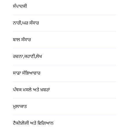
ਸੰਪਾਦਕੀ
ਨਾਰੀ,ਘਰ ਸੰਸਾਰ
ਬਾਲ ਸੰਸਾਰ
ਰਚਨਾ,ਕਹਾਣੀ,ਲੇਖ
ਸਾਡਾ ਸੱਭਿਆਚਾਰ
ਪੰਥਕ ਮਸਲੇ ਅਤੇ ਖ਼ਬਰਾਂ
ਮੁਲਾਕਾਤ
ਟੈਕਨੋਲੋਜੀ ਅਤੇ ਵਿਗਿਆਨ