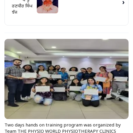
~~~~ਬਾਪੂ
›
ਰਣਧੀਰ ਸਿੰਘ
ਝੱਜ
Two days hands on training program was organized by
Team THE PHYSIO WORLD PHYSIOTHERAPY CLINICS