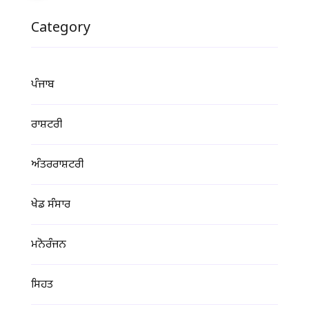
Category
ਪੰਜਾਬ
ਰਾਸ਼ਟਰੀ
ਅੰਤਰਰਾਸ਼ਟਰੀ
ਖੇਡ ਸੰਸਾਰ
ਮਨੋਰੰਜਨ
ਸਿਹਤ