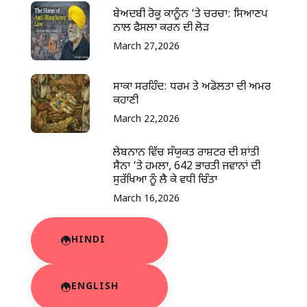
ਬੇਅਦਬੀ ਰੋਕੂ ਕਾਨੂੰਨ ‘ਤੇ ਚਰਚਾ: ਸਿਆਣਪ
ਨਾਲ ਫੈਸਲਾ ਕਰਨ ਦੀ ਲੋੜ
March 27,2026
ਸਾਕਾ ਸਰਹਿੰਦ: ਧਰਮ ਤੇ ਅਡੋਲਤਾ ਦੀ ਅਮਰ
ਕਹਾਣੀ
March 22,2026
ਲੇਬਨਾਨ ਵਿੱਚ ਸੰਯੁਕਤ ਰਾਸ਼ਟਰ ਦੀ ਸ਼ਾਂਤੀ
ਸੈਨਾ ‘ਤੇ ਹਮਲਾ, 642 ਭਾਰਤੀ ਜਵਾਨਾਂ ਦੀ
ਸੁਰੱਖਿਆ ਨੂੰ ਲੈ ਕੇ ਵਧੀ ਚਿੰਤਾ
March 16,2026
HINDI
ENGLISH