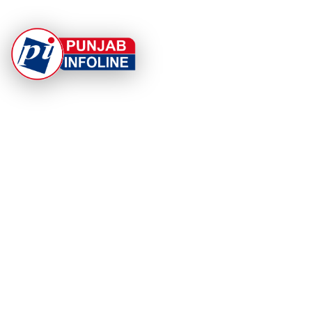
At Punjab Infoline, we are dedicated to providing top-
notch services and products to enhance your
experience. With a commitment to quality and
innovation, we strive to meet your needs.
PRODUCT
RESOURCES
Home
About Us
Categories
App Privacy Policy
Become a Reporter
Privacy Policy
Reporter Sign In
Contact Us