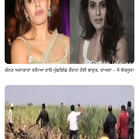
ਕੰਨੜ ਅਦਾਕਾਰਾ ਰਨਿਆ ਰਾਓ ਪੁੱਛਗਿੱਛ ਦੌਰਾਨ ਹੋਈ ਭਾਵੁਕ, ਦਾਅਵਾ – ਮੈਂ ਬੇਕਸੂਰ!