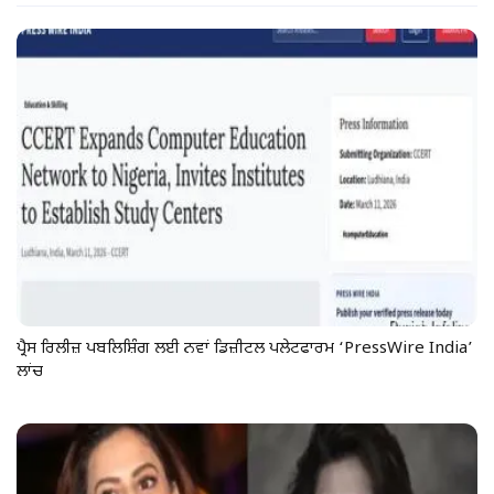
ਪ੍ਰੈਸ ਰਿਲੀਜ਼ ਪਬਲਿਸ਼ਿੰਗ ਲਈ ਨਵਾਂ ਡਿਜ਼ੀਟਲ ਪਲੇਟਫਾਰਮ ‘PressWire India’
ਲਾਂਚ