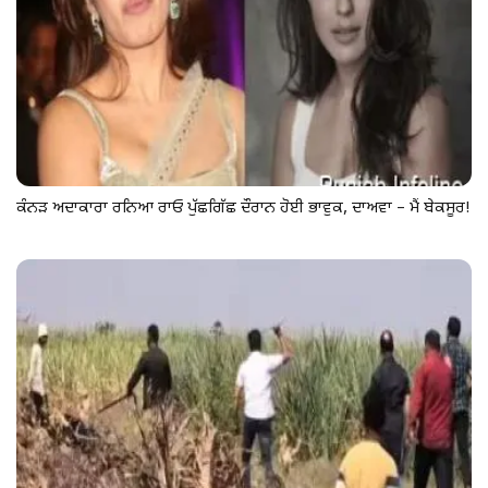
ਕੰਨੜ ਅਦਾਕਾਰਾ ਰਨਿਆ ਰਾਓ ਪੁੱਛਗਿੱਛ ਦੌਰਾਨ ਹੋਈ ਭਾਵੁਕ, ਦਾਅਵਾ – ਮੈਂ ਬੇਕਸੂਰ!