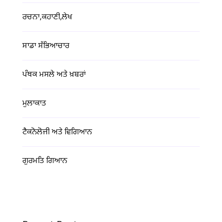
ਰਚਨਾ,ਕਹਾਣੀ,ਲੇਖ
ਸਾਡਾ ਸੱਭਿਆਚਾਰ
ਪੰਥਕ ਮਸਲੇ ਅਤੇ ਖ਼ਬਰਾਂ
ਮੁਲਾਕਾਤ
ਟੈਕਨੋਲੋਜੀ ਅਤੇ ਵਿਗਿਆਨ
ਗੁਰਮਤਿ ਗਿਆਨ