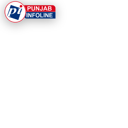
At Punjab Infoline, we are dedicated to providing top-
notch services and products to enhance your
experience. With a commitment to quality and
innovation, we strive to meet your needs.
PRODUCT
RESOURCES
Home
About Us
Categories
App Privacy Policy
Become a Reporter
Privacy Policy
Reporter Sign In
Contact Us
SaraBiT Media
Data Deletion