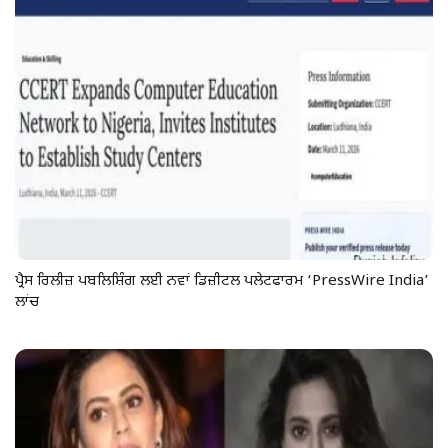
ਪ੍ਰੈਸ ਰਿਲੀਜ਼ ਪਬਲਿਸ਼ਿੰਗ ਲਈ ਨਵਾਂ ਡਿਜ਼ੀਟਲ ਪਲੇਟਫਾਰਮ ‘PressWire India’
ਲਾਂਚ