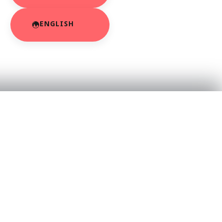
ENGLISH
RESOURCES
About Us
App Privacy Policy
r
Privacy Policy
Contact Us
SaraBiT Media
Data Deletion