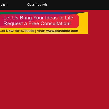
glish
Classified Ads