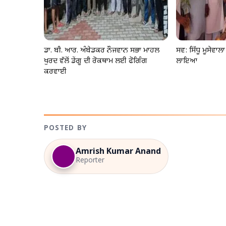
ਡਾ. ਬੀ. ਆਰ. ਅੰਬੇਡਕਰ ਨੌਜਵਾਨ ਸਭਾ ਮਾਹਲ
ਸਵ: ਸਿੱਧੂ ਮੂਸੇਵਾਲ
ਖੁਰਦ ਵੱਲੋਂ ਡੇਂਗੂ ਦੀ ਰੋਕਥਾਮ ਲਈ ਫੋਗਿੰਗ
ਲਾਇਆ
ਕਰਵਾਈ
POSTED BY
Amrish Kumar Anand
Reporter