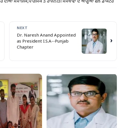
ਿਰ ਦੀਆ ਸਮਾਜਿਕ,ਧਾਰਮਿਕ ਤੇ ਰਾਜਨੀਤੀ ਸੰਸਥਾਵਾਂ ਦੇ ਆਗੂਆਂ ਵਲੋਂ ਡਾਕਟਰ
NEXT
Dr. Naresh Anand Appointed
›
as President I.S.A--Punjab
Chapter