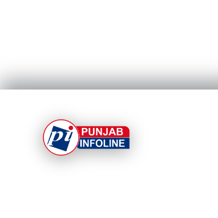
At Punjab Infoline, we are dedicated to providin
top-notch services and products to enhance you
experience. With a commitment to quality and
innovation, we strive to meet your needs.