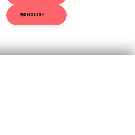
ENGLISH
RESOURCES
About Us
App Privacy Policy
r
Privacy Policy
Contact Us
SaraBiT Media
Data Deletion