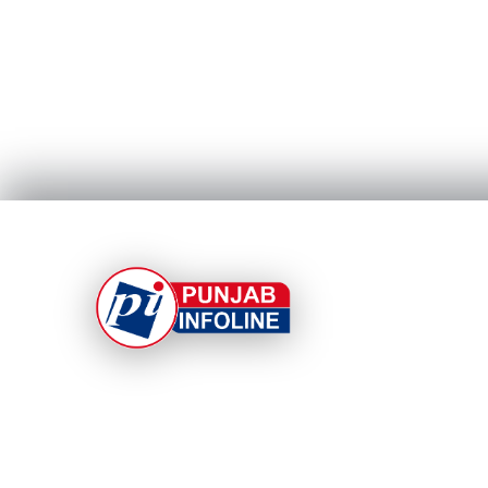
At Punjab Infoline, we are dedicated to providin
top-notch services and products to enhance you
experience. With a commitment to quality and
innovation, we strive to meet your needs.