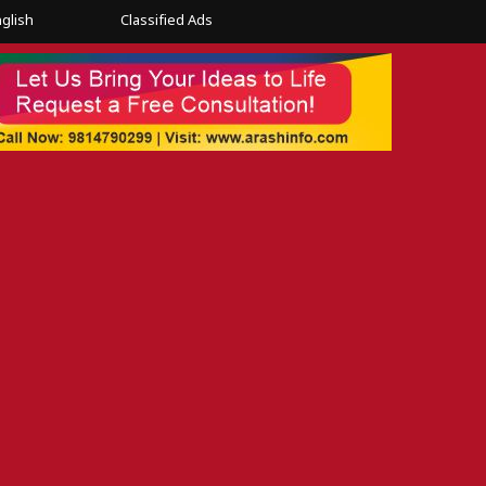
glish
Classified Ads