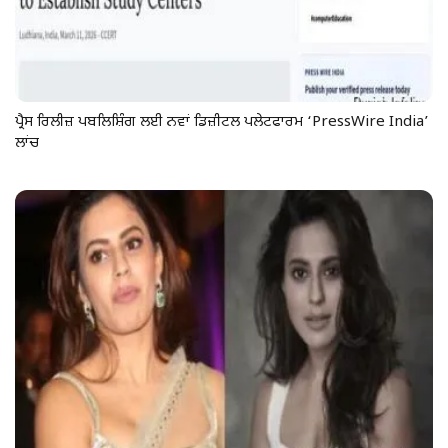
ਪ੍ਰੈਸ ਰਿਲੀਜ਼ ਪਬਲਿਸ਼ਿੰਗ ਲਈ ਨਵਾਂ ਡਿਜ਼ੀਟਲ ਪਲੇਟਫਾਰਮ ‘PressWire India’
ਲਾਂਚ