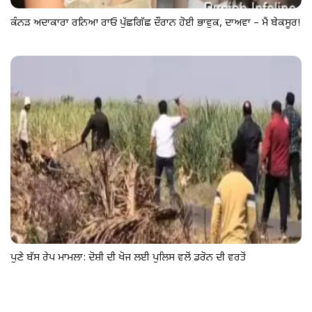
ਕੰਨੜ ਅਦਾਕਾਰਾ ਰਨਿਆ ਰਾਓ ਪੁੱਛਗਿੱਛ ਦੌਰਾਨ ਹੋਈ ਭਾਵੁਕ, ਦਾਅਵਾ – ਮੈਂ ਬੇਕਸੂਰ!
ਪੁਣੇ ਬੱਸ ਰੇਪ ਮਾਮਲਾ: ਦੋਸ਼ੀ ਦੀ ਖੋਜ ਲਈ ਪੁਲਿਸ ਵਲੋਂ ਡਰੋਨ ਦੀ ਵਰਤੋਂ