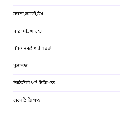
ਰਚਨਾ,ਕਹਾਣੀ,ਲੇਖ
ਸਾਡਾ ਸੱਭਿਆਚਾਰ
ਪੰਥਕ ਮਸਲੇ ਅਤੇ ਖ਼ਬਰਾਂ
ਮੁਲਾਕਾਤ
ਟੈਕਨੋਲੋਜੀ ਅਤੇ ਵਿਗਿਆਨ
ਗੁਰਮਤਿ ਗਿਆਨ