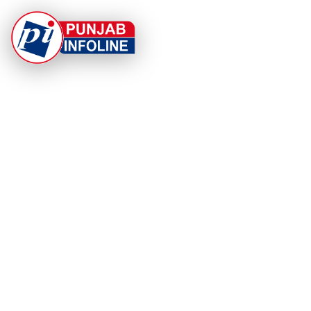
At Punjab Infoline, we are dedicated to providing top-
notch services and products to enhance your
experience. With a commitment to quality and
innovation, we strive to meet your needs.
PRODUCT
RESOURCES
Home
About Us
Categories
App Privacy Policy
Become a Reporter
Privacy Policy
Reporter Sign In
Contact Us
SaraBiT Media