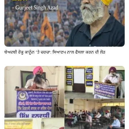
ਬੇਅਦਬੀ ਰੋਕੂ ਕਾਨੂੰਨ ‘ਤੇ ਚਰਚਾ: ਸਿਆਣਪ ਨਾਲ ਫੈਸਲਾ ਕਰਨ ਦੀ ਲੋੜ