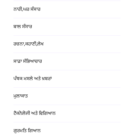
ਨਾਰੀ,ਘਰ ਸੰਸਾਰ
ਬਾਲ ਸੰਸਾਰ
ਰਚਨਾ,ਕਹਾਣੀ,ਲੇਖ
ਸਾਡਾ ਸੱਭਿਆਚਾਰ
ਪੰਥਕ ਮਸਲੇ ਅਤੇ ਖ਼ਬਰਾਂ
ਮੁਲਾਕਾਤ
ਟੈਕਨੋਲੋਜੀ ਅਤੇ ਵਿਗਿਆਨ
ਗੁਰਮਤਿ ਗਿਆਨ