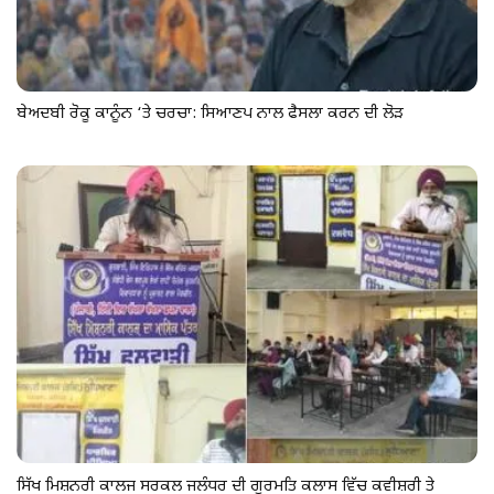
ਬੇਅਦਬੀ ਰੋਕੂ ਕਾਨੂੰਨ ‘ਤੇ ਚਰਚਾ: ਸਿਆਣਪ ਨਾਲ ਫੈਸਲਾ ਕਰਨ ਦੀ ਲੋੜ
ਸਿੱਖ ਮਿਸ਼ਨਰੀ ਕਾਲਜ ਸਰਕਲ ਜਲੰਧਰ ਦੀ ਗੁਰਮਤਿ ਕਲਾਸ ਵਿੱਚ ਕਵੀਸ਼ਰੀ ਤੇ