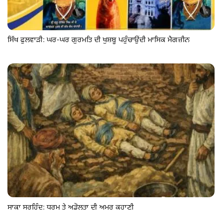
ਸਿੱਖ ਫੁਲਵਾੜੀ: ਘਰ-ਘਰ ਗੁਰਮਤਿ ਦੀ ਖੁਸ਼ਬੂ ਪਹੁੰਚਾਉਂਦੀ ਮਾਸਿਕ ਮੈਗਜ਼ੀਨ
ਸਾਕਾ ਸਰਹਿੰਦ: ਧਰਮ ਤੇ ਅਡੋਲਤਾ ਦੀ ਅਮਰ ਕਹਾਣੀ