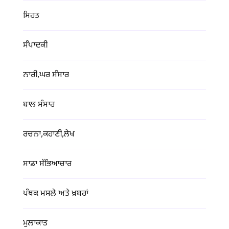
ਸਿਹਤ
ਸੰਪਾਦਕੀ
ਨਾਰੀ,ਘਰ ਸੰਸਾਰ
ਬਾਲ ਸੰਸਾਰ
ਰਚਨਾ,ਕਹਾਣੀ,ਲੇਖ
ਸਾਡਾ ਸੱਭਿਆਚਾਰ
ਪੰਥਕ ਮਸਲੇ ਅਤੇ ਖ਼ਬਰਾਂ
ਮੁਲਾਕਾਤ