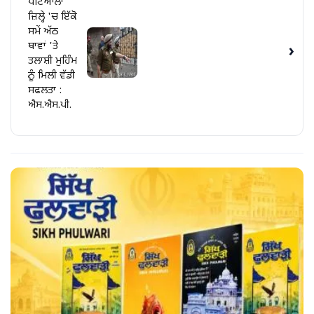
ਪਟਿਆਲਾ
ਜ਼ਿਲ੍ਹੇ 'ਚ ਇੱਕੋ
ਸਮੇਂ ਅੱਠ
ਥਾਵਾਂ 'ਤੇ
›
ਤਲਾਸ਼ੀ ਮੁਹਿੰਮ
ਨੂੰ ਮਿਲੀ ਵੱਡੀ
ਸਫਲਤਾ :
ਐਸ.ਐਸ.ਪੀ.