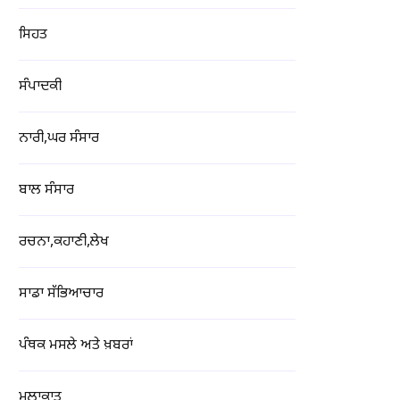
ਸਿਹਤ
ਸੰਪਾਦਕੀ
ਨਾਰੀ,ਘਰ ਸੰਸਾਰ
ਬਾਲ ਸੰਸਾਰ
ਰਚਨਾ,ਕਹਾਣੀ,ਲੇਖ
ਸਾਡਾ ਸੱਭਿਆਚਾਰ
ਪੰਥਕ ਮਸਲੇ ਅਤੇ ਖ਼ਬਰਾਂ
ਮੁਲਾਕਾਤ