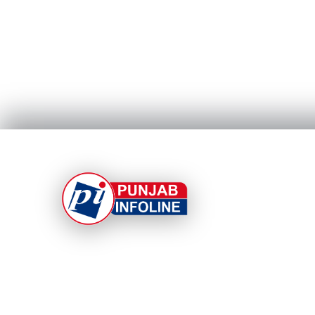
At Punjab Infoline, we are dedicated to providin
top-notch services and products to enhance you
experience. With a commitment to quality and
innovation, we strive to meet your needs.