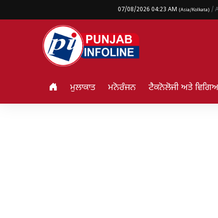
07/08/2026 04:23 AM
/ 
(Asia/Kolkata)
ਮੁਲਾਕਾਤ
ਮਨੋਰੰਜਨ
ਟੈਕਨੋਲੋਜੀ ਅਤੇ ਵਿਗ