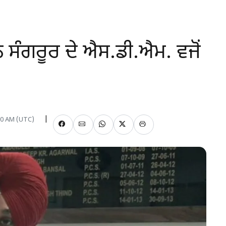
ਸੰਗਰੂਰ ਦੇ ਐਸ.ਡੀ.ਐਮ. ਵਜੋਂ
:00 AM (UTC)