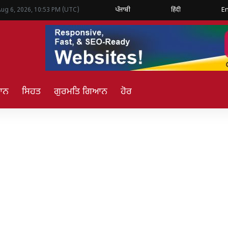
ਪੰਜਾਬੀ
हिंदी
En
Aug 6, 2026, 10:53 PM (UTC)
ਿਆਨ
ਸਿਹਤ
ਗੁਰਮਤਿ ਗਿਆਨ
ਹੋਰ