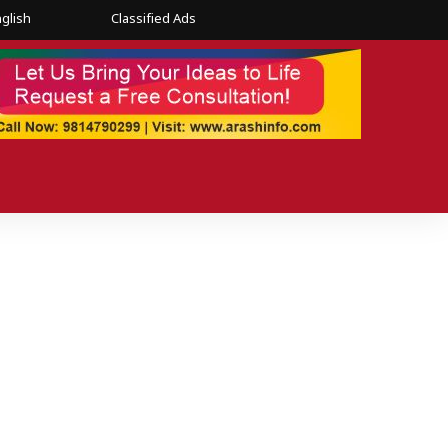
glish
Classified Ads