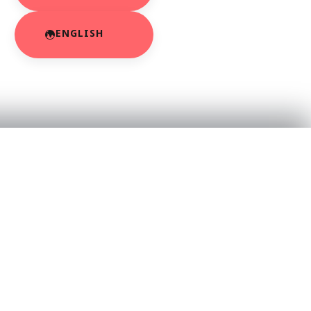
ENGLISH
RESOURCES
About Us
App Privacy Policy
r
Privacy Policy
Contact Us
SaraBiT Media
Data Deletion