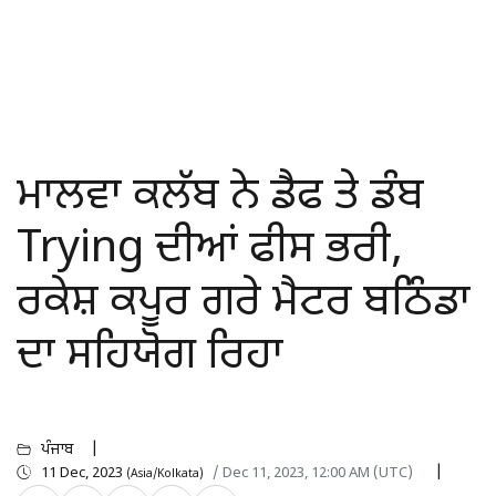
ਮਾਲਵਾ ਕਲੱਬ ਨੇ ਡੈਫ ਤੇ ਡੰਬ
Trying ਦੀਆਂ ਫੀਸ ਭਰੀ,
ਰਕੇਸ਼ ਕਪੂਰ ਗਰੇ ਮੈਟਰ ਬਠਿੰਡਾ
ਦਾ ਸਹਿਯੋਗ ਰਿਹਾ
ਪੰਜਾਬ
11 Dec, 2023
/ Dec 11, 2023, 12:00 AM (UTC)
(Asia/Kolkata)