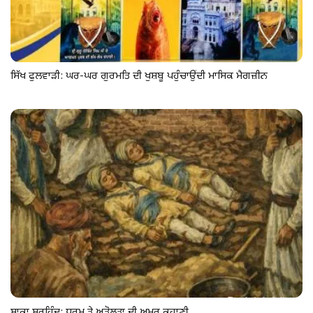
ਸਿੱਖ ਫੁਲਵਾੜੀ: ਘਰ-ਘਰ ਗੁਰਮਤਿ ਦੀ ਖੁਸ਼ਬੂ ਪਹੁੰਚਾਉਂਦੀ ਮਾਸਿਕ ਮੈਗਜ਼ੀਨ
ਸਾਕਾ ਸਰਹਿੰਦ: ਧਰਮ ਤੇ ਅਡੋਲਤਾ ਦੀ ਅਮਰ ਕਹਾਣੀ