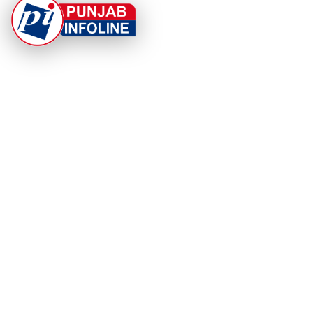
At Punjab Infoline, we are dedicated to providing top-
notch services and products to enhance your
experience. With a commitment to quality and
innovation, we strive to meet your needs.
PRODUCT
RESOURCES
Home
About Us
Categories
App Privacy Policy
Become a Reporter
Privacy Policy
Reporter Sign In
Contact Us
SaraBiT Media
Data Deletion