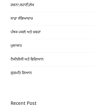
ਰਚਨਾ,ਕਹਾਣੀ,ਲੇਖ
ਸਾਡਾ ਸੱਭਿਆਚਾਰ
ਪੰਥਕ ਮਸਲੇ ਅਤੇ ਖ਼ਬਰਾਂ
ਮੁਲਾਕਾਤ
ਟੈਕਨੋਲੋਜੀ ਅਤੇ ਵਿਗਿਆਨ
ਗੁਰਮਤਿ ਗਿਆਨ
Recent Post