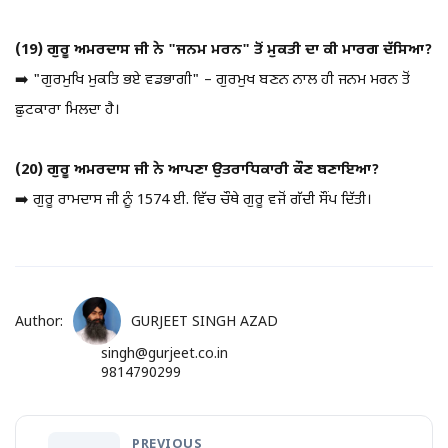
(19) ਗੁਰੂ ਅਮਰਦਾਸ ਜੀ ਨੇ "ਜਨਮ ਮਰਨ" ਤੋਂ ਮੁਕਤੀ ਦਾ ਕੀ ਮਾਰਗ ਦੱਸਿਆ?
➡️ "ਗੁਰਮੁਖਿ ਮੁਕਤਿ ਭਏ ਵਡਭਾਗੀ" – ਗੁਰਮੁਖ ਬਣਨ ਨਾਲ ਹੀ ਜਨਮ ਮਰਨ ਤੋਂ
ਛੁਟਕਾਰਾ ਮਿਲਦਾ ਹੈ।
(20) ਗੁਰੂ ਅਮਰਦਾਸ ਜੀ ਨੇ ਆਪਣਾ ਉਤਰਾਧਿਕਾਰੀ ਕੌਣ ਬਣਾਇਆ?
➡️ ਗੁਰੂ ਰਾਮਦਾਸ ਜੀ ਨੂੰ 1574 ਈ. ਵਿੱਚ ਚੌਥੇ ਗੁਰੂ ਵਜੋਂ ਗੱਦੀ ਸੌਂਪ ਦਿੱਤੀ।
Author:
GURJEET SINGH AZAD
singh@gurjeet.co.in
9814790299
PREVIOUS