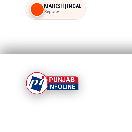
MAHESH JINDAL
Reporter
At Punjab Infoline, we are dedicated to providin
top-notch services and products to enhance you
experience. With a commitment to quality and
innovation, we strive to meet your needs.