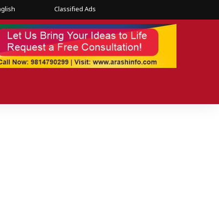
glish
Classified Ads