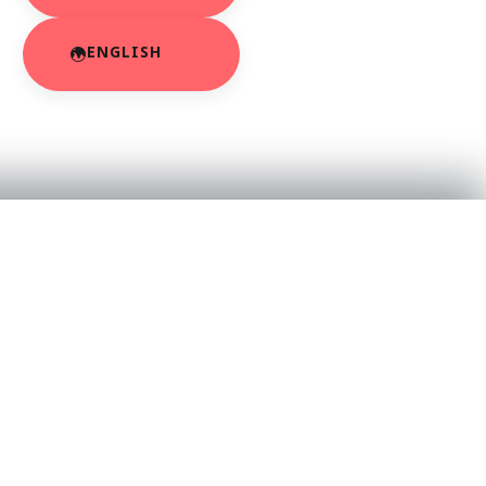
ENGLISH
RESOURCES
About Us
App Privacy Policy
r
Privacy Policy
Contact Us
SaraBiT Media
Data Deletion