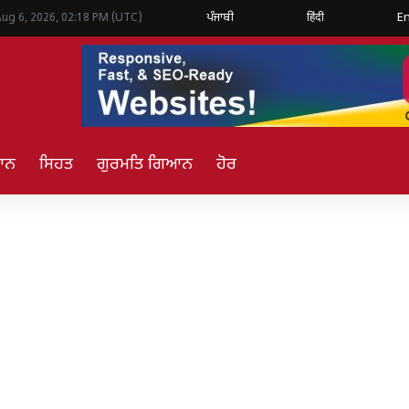
ਪੰਜਾਬੀ
हिंदी
En
Aug 6, 2026, 02:18 PM (UTC)
ਿਆਨ
ਸਿਹਤ
ਗੁਰਮਤਿ ਗਿਆਨ
ਹੋਰ