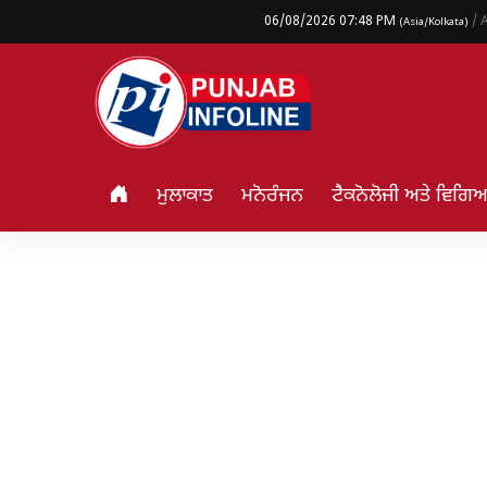
06/08/2026 07:48 PM
/ 
(Asia/Kolkata)
ਮੁਲਾਕਾਤ
ਮਨੋਰੰਜਨ
ਟੈਕਨੋਲੋਜੀ ਅਤੇ ਵਿਗ